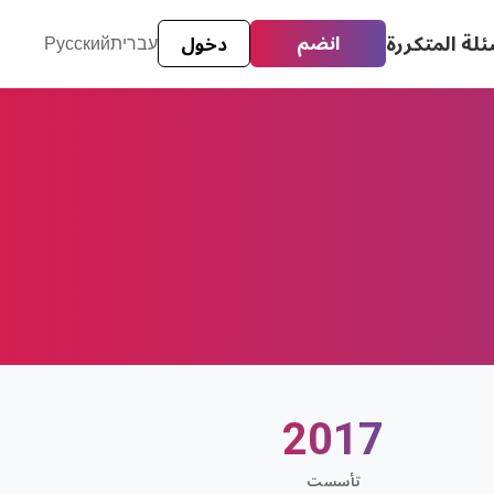
ئلة المتكررة
انضم
دخول
עברית
Русский
2017
تأسست