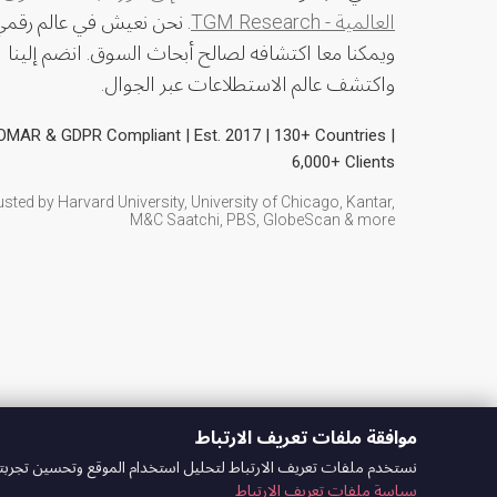
العالمية - TGM Research
. نحن نعيش في عالم رقم
ويمكنا معا اكتشافه لصالح أبحاث السوق. انضم إلينا
واكتشف عالم الاستطلاعات عبر الجوال.
MAR & GDPR Compliant | Est. 2017 | 130+ Countries |
6,000+ Clients
usted by Harvard University, University of Chicago, Kantar,
M&C Saatchi, PBS, GlobeScan & more
موافقة ملفات تعريف الارتباط
نستخدم ملفات تعريف الارتباط لتحليل استخدام الموقع وتحسين تجربتك
سياسة ملفات تعريف الارتباط