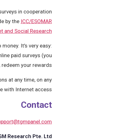
surveys in cooperation
de by the
ICC/ESOMAR
et and Social Research
 money. It's very easy:
nline paid surveys (you
, redeem your rewards.
ns at any time, on any
e with Internet access.
Contact
upport@tgmpanel.com
M Research Pte. Ltd.